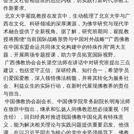
会主义社会相适应的思想内核，切实践行新时代宗教工
作新要求。
北京大学翟崑教授在发言中，生动梳理了北京大学与广
西在文化、科研领域的深厚渊源，为佛学研究与现代学
术融合提供了全新视角。据了解，研究班期间，翟崑教
授将围绕“当前国际战略形势与中国对外战略”“广西佛教
在中国东盟命运共同体文化构建中的特殊作用”两大主
题，开展两场专题授课，助力学员拓宽国际视野。
广西佛教协会会长湛空法师在讲话中对研究班提出三点
建议，包括坚守正信、深研经典、知行合一，希望学员
们爱国爱教，深入领悟佛法精髓，并将其转化为服务社
会、利益众生的实际行动，在新时代展现佛教界的责任
与担当。
中国佛教协会副会长、中国佛学院常务副院长明海法师
在致辞中指出，继承和弘扬人间佛教思想必须重视《阿
含经》，回归经典对推进我国佛教中国化具有特殊意
义，能为解决相关理论与实践问题提供重要启发。他强
调，在以习近平同志为核心的党中央坚强领导下，佛教