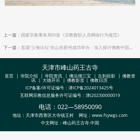
上一篇：
国家宗教事务局印发《宗教教职人员网络行为规范》
下一篇：
首届“少海论坛”在山东胶州成功举办：深入探讨佛教中国化的胶州实践与时代意义
天津市峰山药王古寺
首页
|
寺院介绍
|
寺院资讯
|
佛法僧三宝
|
古刹掠影
|
佛教资
讯
|
大德开示
|
佛教影音
|
佛教日历
ICP备案/许可证编号：
津ICP备2024013425号
互联网宗教信息服务许可证编号：津(2023)0000019
电话：
022—58950090
地址：天津市西青区大寺镇王村
网址：www.fsywgs.com
中文网址：峰山药王古寺.中国