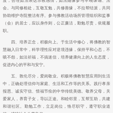
度，合理如法表达宗教感情，如法随缘参与早晚课诵、法
会。与同修相处，互敬互勉，共修善缘，不拉帮结派，共同
协助维护寺院整洁有序。参与佛教活动场所管理组织和监事
（会）的居士，应以身作则，公正廉洁，勤勉尽责，依规履
职。
四、培养正念，积极向上。于生活中修心，将佛教的智
慧融入日常中，科学理性应对逆境违缘，保持平和心态，不
嗔不怨，如法祈福，不搞迷信，培养健康向上的人生态度，
促进内心的平和与安宁。
五、敦伦尽分，爱岗敬业。积极将佛教智慧应用到生活
中，正确处理信仰与家庭、生活和工作等的关系。践行孝亲
报恩、诚实守信、惜福节俭的中华传统美德。敬养父母，关
爱家人，养育子女，导以正途。和睦邻里，互帮互助，共建
和谐社区。勤勉工作，立足岗位，恪尽职守，遵守职业道